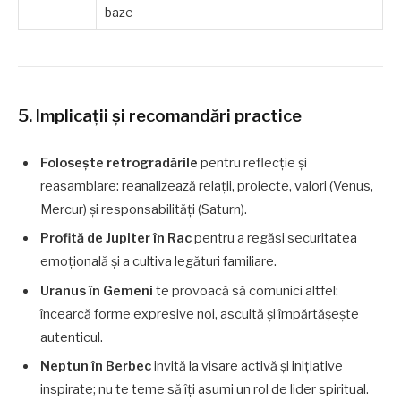
baze
5. Implicații și recomandări practice
Folosește retrogradările
pentru reflecție și
reasamblare: reanalizează relații, proiecte, valori (Venus,
Mercur) și responsabilități (Saturn).
Profită de Jupiter în Rac
pentru a regăsi securitatea
emoțională și a cultiva legături familiare.
Uranus în Gemeni
te provoacă să comunici altfel:
încearcă forme expresive noi, ascultă și împărtășește
autenticul.
Neptun în Berbec
invită la visare activă și inițiative
inspirate; nu te teme să îți asumi un rol de lider spiritual.