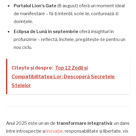
Portalul Lion’s Gate
(8 august) oferă un moment ideal
de manifestare – fă-ți intenții, scrie-le, conturează-ți
dorințele.
Eclipsa de Lună în septembrie
oferă insighturi în
profunzime – reflectă, încheie, pregătește-te pentru un
nou ciclu.
Citește și despre:
Top 12 Zodii și
Compatibilitatea Lor: Descoperă Secretele
Stelelor
Anul 2025 este un an de
transformare integrativă
: un dans
între introspecție și
inovație
, responsabilitate și libertate, vis