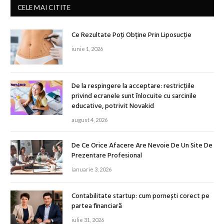
CELE MAI CITITE
Ce Rezultate Poți Obține Prin Liposucție
iunie 1, 2026
De la respingere la acceptare: restricțiile
privind ecranele sunt înlocuite cu sarcinile
educative, potrivit Novakid
august 4, 2026
De Ce Orice Afacere Are Nevoie De Un Site De
Prezentare Profesional
ianuarie 3, 2026
Contabilitate startup: cum pornești corect pe
partea financiară
iulie 31, 2026