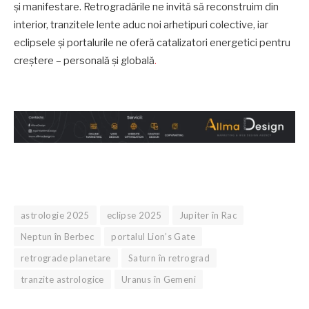
și manifestare. Retrogradările ne invită să reconstruim din
interior, tranzitele lente aduc noi arhetipuri colective, iar
eclipsele și portalurile ne oferă catalizatori energetici pentru
creștere – personală și globală
.
astrologie 2025
eclipse 2025
Jupiter în Rac
Neptun în Berbec
portalul Lion’s Gate
retrograde planetare
Saturn în retrograd
tranzite astrologice
Uranus în Gemeni