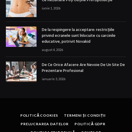
Ce Rezultate Poți Obține Prin Liposucție
iunie 1, 2026
De la respingere la acceptare: restricțiile
privind ecranele sunt înlocuite cu sarcinile
educative, potrivit Novakid
august 4, 2026
De Ce Orice Afacere Are Nevoie De Un Site De
Prezentare Profesional
ianuarie 3, 2026
POLITICĂ COOKIES
TERMENI ȘI CONDIȚII
PRELUCRAREA DATELOR
POLITICĂ GDPR