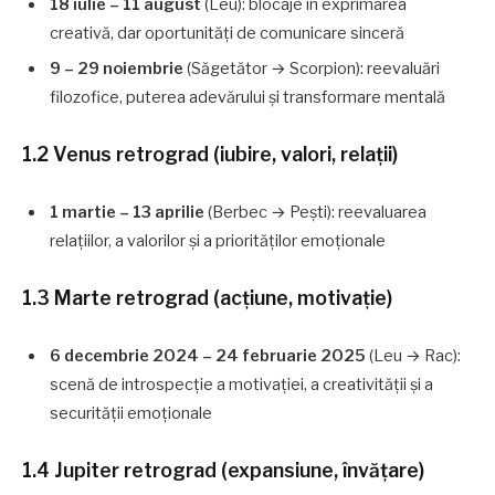
18 iulie – 11 august
(Leu): blocaje în exprimarea
creativă, dar oportunități de comunicare sinceră
9 – 29 noiembrie
(Săgetător → Scorpion): reevaluări
filozofice, puterea adevărului și transformare mentală
1.2 Venus retrograd (iubire, valori, relații)
1 martie – 13 aprilie
(Berbec → Pești): reevaluarea
relațiilor, a valorilor și a priorităților emoționale
1.3 Marte retrograd (acțiune, motivație)
6 decembrie 2024 – 24 februarie 2025
(Leu → Rac):
scenă de introspecție a motivației, a creativității și a
securității emoționale
1.4 Jupiter retrograd (expansiune, învățare)