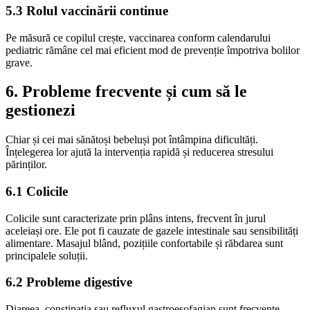
5.3 Rolul vaccinării continue
Pe măsură ce copilul crește, vaccinarea conform calendarului
pediatric rămâne cel mai eficient mod de prevenție împotriva bolilor
grave.
6. Probleme frecvente și cum să le
gestionezi
Chiar și cei mai sănătoși bebeluși pot întâmpina dificultăți.
Înțelegerea lor ajută la intervenția rapidă și reducerea stresului
părinților.
6.1 Colicile
Colicile sunt caracterizate prin plâns intens, frecvent în jurul
aceleiași ore. Ele pot fi cauzate de gazele intestinale sau sensibilități
alimentare. Masajul blând, pozițiile confortabile și răbdarea sunt
principalele soluții.
6.2 Probleme digestive
Diareea, constipația sau refluxul gastroesofagian sunt frecvente.