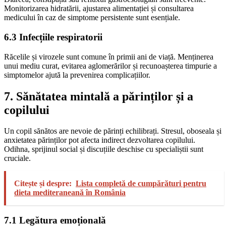
Monitorizarea hidratării, ajustarea alimentației și consultarea
medicului în caz de simptome persistente sunt esențiale.
6.3 Infecțiile respiratorii
Răcelile și virozele sunt comune în primii ani de viață. Menținerea
unui mediu curat, evitarea aglomerărilor și recunoașterea timpurie a
simptomelor ajută la prevenirea complicațiilor.
7. Sănătatea mintală a părinților și a
copilului
Un copil sănătos are nevoie de părinți echilibrați. Stresul, oboseala și
anxietatea părinților pot afecta indirect dezvoltarea copilului.
Odihna, sprijinul social și discuțiile deschise cu specialiștii sunt
cruciale.
Citește și despre:
Lista completă de cumpărături pentru
dieta mediteraneană în România
7.1 Legătura emoțională