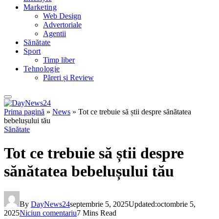
Marketing
Web Design
Advertoriale
Agentii
Sănătate
Sport
Timp liber
Tehnologie
Păreri și Review
Prima pagină
»
News
»
Tot ce trebuie să știi despre sănătatea
bebelușului tău
Sănătate
Tot ce trebuie să știi despre
sănătatea bebelușului tău
By
DayNews24
septembrie 5, 2025
Updated:
octombrie 5,
2025
Niciun comentariu
7 Mins Read