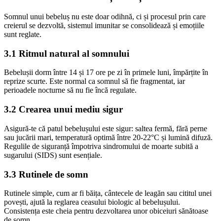
Somnul unui bebeluș nu este doar odihnă, ci și procesul prin care
creierul se dezvoltă, sistemul imunitar se consolidează și emoțiile
sunt reglate.
3.1 Ritmul natural al somnului
Bebelușii dorm între 14 și 17 ore pe zi în primele luni, împărțite în
reprize scurte. Este normal ca somnul să fie fragmentat, iar
perioadele nocturne să nu fie încă regulate.
3.2 Crearea unui mediu sigur
Asigură-te că patul bebelușului este sigur: saltea fermă, fără perne
sau jucării mari, temperatură optimă între 20-22°C și lumină difuză.
Regulile de siguranță împotriva sindromului de moarte subită a
sugarului (SIDS) sunt esențiale.
3.3 Rutinele de somn
Rutinele simple, cum ar fi băița, cântecele de leagăn sau cititul unei
povești, ajută la reglarea ceasului biologic al bebelușului.
Consistența este cheia pentru dezvoltarea unor obiceiuri sănătoase
de somn.