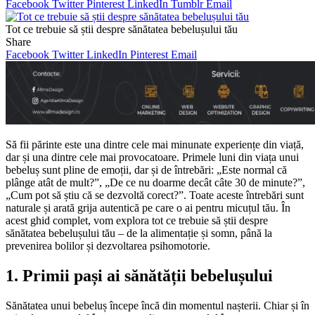
Facebook
Twitter
Pinterest
LinkedIn
Tumblr
Email
Tot ce trebuie să știi despre sănătatea bebelușului tău
Share
Facebook
Twitter
LinkedIn
Pinterest
Email
Să fii părinte este una dintre cele mai minunate experiențe din viață,
dar și una dintre cele mai provocatoare. Primele luni din viața unui
bebeluș sunt pline de emoții, dar și de întrebări: „Este normal că
plânge atât de mult?”, „De ce nu doarme decât câte 30 de minute?”,
„Cum pot să știu că se dezvoltă corect?”. Toate aceste întrebări sunt
naturale și arată grija autentică pe care o ai pentru micuțul tău. În
acest ghid complet, vom explora tot ce trebuie să știi despre
sănătatea bebelușului tău – de la alimentație și somn, până la
prevenirea bolilor și dezvoltarea psihomotorie.
1. Primii pași ai sănătății bebelușului
Sănătatea unui bebeluș începe încă din momentul nașterii. Chiar și în