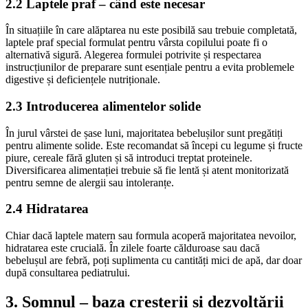
2.2 Laptele praf – când este necesar
În situațiile în care alăptarea nu este posibilă sau trebuie completată,
laptele praf special formulat pentru vârsta copilului poate fi o
alternativă sigură. Alegerea formulei potrivite și respectarea
instrucțiunilor de preparare sunt esențiale pentru a evita problemele
digestive și deficiențele nutriționale.
2.3 Introducerea alimentelor solide
În jurul vârstei de șase luni, majoritatea bebelușilor sunt pregătiți
pentru alimente solide. Este recomandat să începi cu legume și fructe
piure, cereale fără gluten și să introduci treptat proteinele.
Diversificarea alimentației trebuie să fie lentă și atent monitorizată
pentru semne de alergii sau intoleranțe.
2.4 Hidratarea
Chiar dacă laptele matern sau formula acoperă majoritatea nevoilor,
hidratarea este crucială. În zilele foarte călduroase sau dacă
bebelușul are febră, poți suplimenta cu cantități mici de apă, dar doar
după consultarea pediatrului.
3. Somnul – baza creșterii și dezvoltării