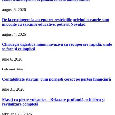
august 6, 2026
De la respingere la acceptare: restricțiile privind ecranele sunt
înlocuite cu sarcinile educative, potrivit Novakid
august 4, 2026
Chirurgie digestivă minim invazivă cu recuperare rapidă: unde
se face și ce implică
iulie 6, 2026
Cele mai citite
Contabilitate startup: cum pornești corect pe partea financiară
iulie 31, 2026
Masaj cu pietre vulcanice – Relaxare profundă, echilibru și
revitalizare completă
februarie 23, 2026