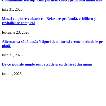
Contabilitate startup: cum pornești corect pe partea financiară
iulie 31, 2026
Masaj cu pietre vulcanice – Relaxare profundă, echilibru și
revitalizare completă
februarie 23, 2026
Alternativa sănătoasă: 5 tipuri de unturi și creme tartinabile pe
piață
iulie 31, 2026
De ce jocurile simple sunt atât de greu de lăsat din mână
iunie 1, 2026