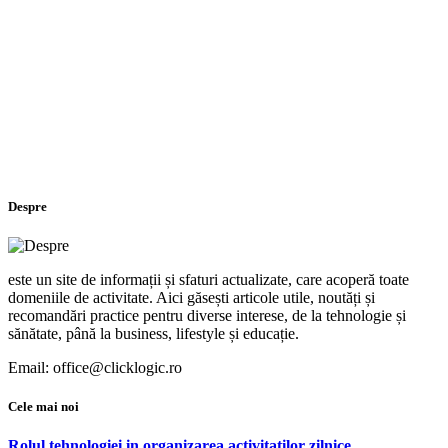
Despre
este un site de informații și sfaturi actualizate, care acoperă toate
domeniile de activitate. Aici găsești articole utile, noutăți și
recomandări practice pentru diverse interese, de la tehnologie și
sănătate, până la business, lifestyle și educație.
Email: office@clicklogic.ro
Cele mai noi
Rolul tehnologiei in organizarea activitatilor zilnice