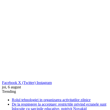
Facebook
X (Twitter)
Instagram
joi, 6 august
Trending
Rolul tehnologiei in organizarea activitatilor zilnice
De la respingere la acceptare: restricțiile privind ecranele sunt
înlocuite cu sarcinile educative, potrivit Novakid