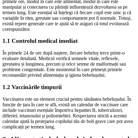
primele ore, modul în care este alimentat, modul în care este
manipulat și conectarea cu părinții influențează dezvoltarea sa pe
termen lung. Este esențial să înțelegi că fiecare copil este unic și că
variațiile în ritm, greutate sau comportament pot fi normale. Totuși,
există repere generale care te ajută să te asiguri că totul evoluează
corespunzător.
1.1 Controlul medical imediat
În primele 24 de ore după naștere, fiecare bebeluș trece printr-o
evaluare detaliată. Medicul verifică semnele vitale, reflexele,
greutatea și lungimea, precum și orice semne de malformații sau
probleme congenitale. Este momentul în care primești primele
recomandări privind alimentația și igiena bebelușului.
1.2 Vaccinările timpurii
Vaccinarea este un element crucial pentru sănătatea bebelușului. În
funcție de țara în care te afli, există un calendar de vaccinare care
include vaccinuri esențiale împotriva hepatitei B, tuberculozei,
difteriei, tetanosului și poliomielitei. Respectarea strictă a acestui
calendar ajută la protejarea copilului tău de boli grave care pot avea
complicații pe termen lung.