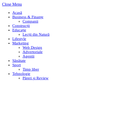
Close Menu
Acasă
Business & Finanțe
Companii
Construcții
Educație
Lecții din Natură
Lifestyle
Marketing
Web Design
Advertoriale
Agentii
Sănătate
Sport
Timp liber
Tehnologie
Păreri și Review