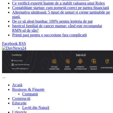
Ce verifică experții înainte de a stabili valoarea unui Rolex
Contabilitate startup: cum pornești corect pe partea financiară
Alternativa sănătoasă: 5 tipuri de unturi și creme tartinabile pe
piață
De ce să alegi bumbac 100% pentru lenjeria de pat
Istoricul familial de cancer mamar: când este recomandat
RMN-ul de sân?
Primii pasi pentru o succesiune fara complicatii
Facebook
RSS
Acasă
Business & Finanțe
Companii
Construcții
Educație
Lecții din Natură
Lifestyle