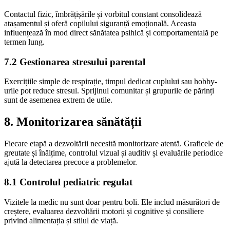
Contactul fizic, îmbrățișările și vorbitul constant consolidează
atașamentul și oferă copilului siguranță emoțională. Aceasta
influențează în mod direct sănătatea psihică și comportamentală pe
termen lung.
7.2 Gestionarea stresului parental
Exercițiile simple de respirație, timpul dedicat cuplului sau hobby-
urile pot reduce stresul. Sprijinul comunitar și grupurile de părinți
sunt de asemenea extrem de utile.
8. Monitorizarea sănătății
Fiecare etapă a dezvoltării necesită monitorizare atentă. Graficele de
greutate și înălțime, controlul vizual și auditiv și evaluările periodice
ajută la detectarea precoce a problemelor.
8.1 Controlul pediatric regulat
Vizitele la medic nu sunt doar pentru boli. Ele includ măsurători de
creștere, evaluarea dezvoltării motorii și cognitive și consiliere
privind alimentația și stilul de viață.