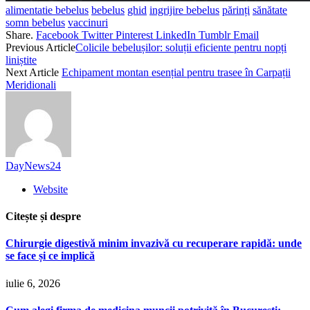
alimentatie bebelus
bebelus
ghid
ingrijire bebelus
părinți
sănătate
somn bebelus
vaccinuri
Share.
Facebook
Twitter
Pinterest
LinkedIn
Tumblr
Email
Previous Article
Colicile bebelușilor: soluții eficiente pentru nopți
liniștite
Next Article
Echipament montan esențial pentru trasee în Carpații
Meridionali
DayNews24
Website
Citește și despre
Chirurgie digestivă minim invazivă cu recuperare rapidă: unde
se face și ce implică
iulie 6, 2026