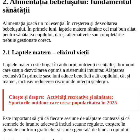
2. Alimentația bebelușului: fundamentul
sănătății
Alimentația joacă un rol esențial în creșterea și dezvoltarea
bebelușului. În primele luni, laptele matern rămâne cel mai bun aliat
pentru sănătatea copilului, dar și alternativele sau completările
trebuie gestionate corect.
2.1 Laptele matern – elixirul vieții
Laptele matern este bogat în anticorpi, nutrienți esențiali și hormoni
care susțin dezvoltarea optimă a sistemului imunitar. Alăptarea
exclusivă în primele șase luni aduce beneficii atât copilului, cât și
mamei, inclusiv reducerea riscului de infecții și alergii.
Citește și despre:
Activități recreative și sănătate:
Sporturile outdoor care cresc popularitatea în 2025
Este important să știi că fiecare sesiune de alăptare contează și că
semnele de hranire adecvată includ scaune regulate, creștere în
greutate conform graficelor și starea generală de bine a copilului.