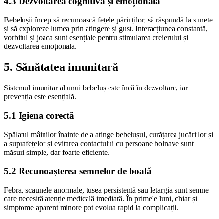
4.3 Dezvoltarea cognitivă și emoțională
Bebelușii încep să recunoască fețele părinților, să răspundă la sunete
și să exploreze lumea prin atingere și gust. Interacțiunea constantă,
vorbitul și joaca sunt esențiale pentru stimularea creierului și
dezvoltarea emoțională.
5. Sănătatea imunitară
Sistemul imunitar al unui bebeluș este încă în dezvoltare, iar
prevenția este esențială.
5.1 Igiena corectă
Spălatul mâinilor înainte de a atinge bebelușul, curățarea jucăriilor și
a suprafețelor și evitarea contactului cu persoane bolnave sunt
măsuri simple, dar foarte eficiente.
5.2 Recunoașterea semnelor de boală
Febra, scaunele anormale, tusea persistentă sau letargia sunt semne
care necesită atenție medicală imediată. În primele luni, chiar și
simptome aparent minore pot evolua rapid la complicații.