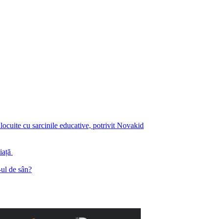
înlocuite cu sarcinile educative, potrivit Novakid
piață
ul de sân?