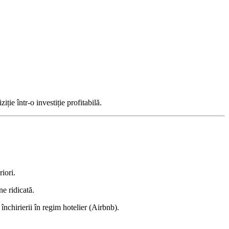
ție într-o investiție profitabilă.
iori.
ne ridicată.
închirierii în regim hotelier (Airbnb).