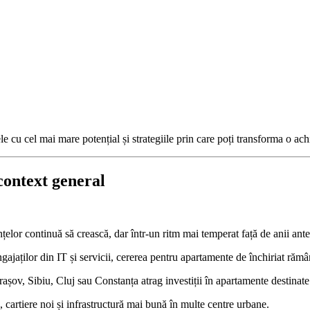
cu cel mai mare potențial și strategiile prin care poți transforma o achizi
context general
țelor continuă să crească, dar într-un ritm mai temperat față de anii anter
ngajaților din IT și servicii, cererea pentru apartamente de închiriat rămâ
așov, Sibiu, Cluj sau Constanța atrag investiții în apartamente destinate 
 cartiere noi și infrastructură mai bună în multe centre urbane.