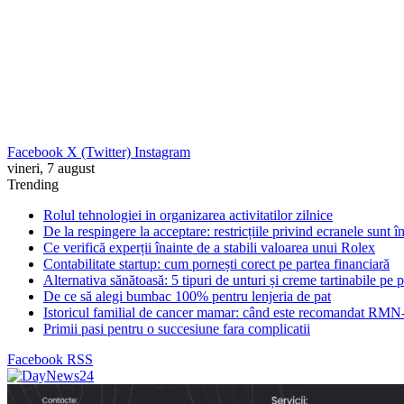
Facebook
X (Twitter)
Instagram
vineri, 7 august
Trending
Rolul tehnologiei in organizarea activitatilor zilnice
De la respingere la acceptare: restricțiile privind ecranele sunt 
Ce verifică experții înainte de a stabili valoarea unui Rolex
Contabilitate startup: cum pornești corect pe partea financiară
Alternativa sănătoasă: 5 tipuri de unturi și creme tartinabile pe 
De ce să alegi bumbac 100% pentru lenjeria de pat
Istoricul familial de cancer mamar: când este recomandat RMN-
Primii pasi pentru o succesiune fara complicatii
Facebook
RSS