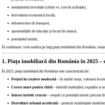
randamentul investiției (chirie vs. cost de achiziție),
dezvoltarea economică locală,
infrastructura de transport,
oportunitățile de educație și locuri de muncă,
potențialul turistic.
În continuare, vom analiza pe larg piața imobiliară din România, orașele 
1. Piața imobiliară din România în 2025 – 
În 2025, piața imobiliară din România este caracterizată de:
Prețuri în creștere moderată
– în marile orașe, valoarea locuin
Cerere mare pentru chirii
– datorită studenților, expaților și a
Interes turistic crescut
– orașele cu potențial turistic precum Br
Dezvoltare urbană accelerată
– proiecte rezidențiale moderne,