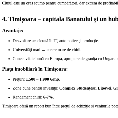
Clujul este un oraș scump pentru cumpărători, dar extrem de profitabil
4. Timișoara – capitala Banatului și un h
Avantaje:
Dezvoltare accelerată în IT, automotive și producție.
Universități mari → cerere mare de chirii.
Conectivitate bună cu Europa, apropiere de granița cu Ungaria ș
Piața imobiliară în Timișoara:
Prețuri:
1.500 – 1.900 €/mp
.
Zone bune pentru investiții:
Complex Studențesc, Lipovei, Gi
Randament chirii:
6-7%
.
Timișoara oferă un raport bun între prețul de achiziție și veniturile pote