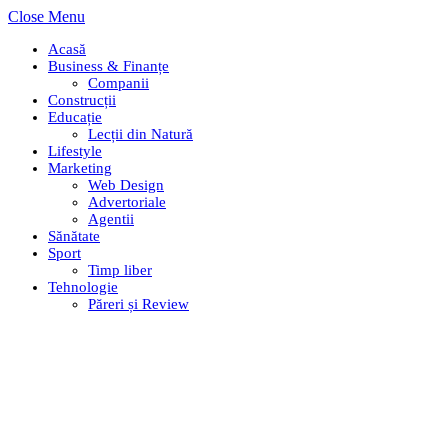
Close Menu
Acasă
Business & Finanțe
Companii
Construcții
Educație
Lecții din Natură
Lifestyle
Marketing
Web Design
Advertoriale
Agentii
Sănătate
Sport
Timp liber
Tehnologie
Păreri și Review