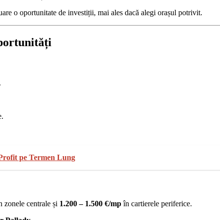
uare o oportunitate de investiții, mai ales dacă alegi orașul potrivit.
portunități
.
e.
i Profit pe Termen Lung
n zonele centrale și
1.200 – 1.500 €/mp
în cartierele periferice.