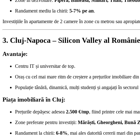
Zone în dezvoltare:
Pipera, Băneasa, Militari, Titan, Theod
Randament mediu la chirii:
5-7% pe an
.
Investițiile în apartamente de 2 camere în zone cu metrou sau apropiate 
3. Cluj-Napoca – Silicon Valley al Românie
Avantaje:
Centru IT și universitar de top.
Oraș cu cel mai mare ritm de creștere a prețurilor imobiliare din 
Populație tânără, dinamică, mulți studenți și angajați în sectorul
Piața imobiliară în Cluj:
Prețurile depășesc adesea
2.500 €/mp
, fiind printre cele mai mar
Zone preferate pentru investiții:
Mărăști, Gheorgheni, Bună Z
Randament la chirii:
6-8%
, mai ales datorită cererii mari din part