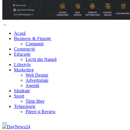
Acasă
Business & Finanțe
Companii
Construcții
Educație
Lecții din Natură
Lifestyle
Marketing
Web Design
Advertoriale
Agentii
Sănătate
Sport
Timp liber
Tehnologie
Păreri și Review