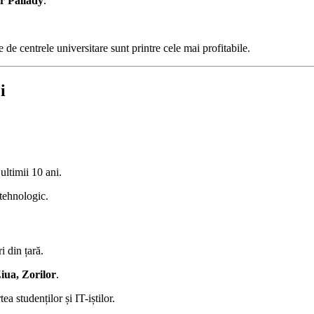
or Pallady
.
de centrele universitare sunt printre cele mai profitabile.
i
ultimii 10 ani.
 tehnologic.
i din țară.
iua, Zorilor
.
ea studenților și IT-iștilor.