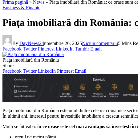
Prima pagină
»
News
»
Piața imobiliară din România: ce orașe sunt ce
Business & Finanțe
Piața imobiliară din România: ce
By
DayNews24
noiembrie 26, 2025
Niciun comentariu
5 Mins R
Facebook
Twitter
Pinterest
LinkedIn
Tumblr
Email
Piața imobiliară din România
Share
Facebook
Twitter
LinkedIn
Pinterest
Email
Piața imobiliară din România este unul dintre cele mai dinamice sectoa
În ultimii ani, interesul pentru investițiile imobiliare a crescut semnificat
Mulți se întreabă:
în ce orașe este cel mai avantajos să investești î
prețul pe metru pătrat,