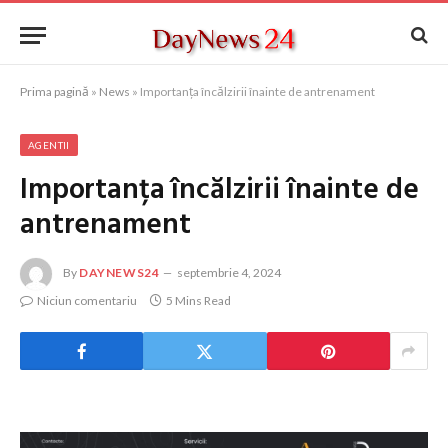
Prima pagină
»
News
»
Importanța încălzirii înainte de antrenament
AGENTII
Importanța încălzirii înainte de
antrenament
By
DAYNEWS24
septembrie 4, 2024
Niciun comentariu
5 Mins Read