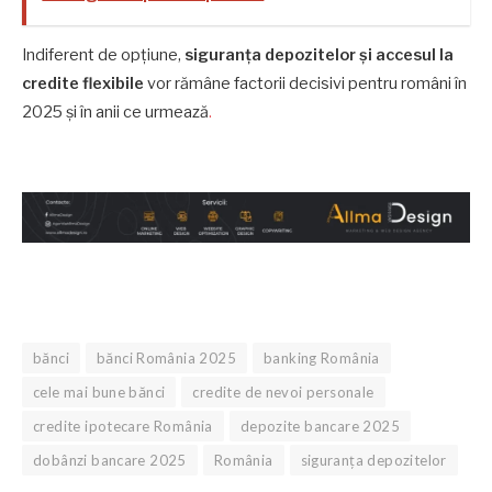
Indiferent de opțiune,
siguranța depozitelor și accesul la
credite flexibile
vor rămâne factorii decisivi pentru români în
2025 și în anii ce urmează
.
bănci
bănci România 2025
banking România
cele mai bune bănci
credite de nevoi personale
credite ipotecare România
depozite bancare 2025
dobânzi bancare 2025
România
siguranța depozitelor