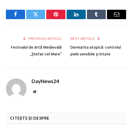
Facebook
Twitter
Pinterest
LinkedIn
Tumblr
Email
PREVIOUS ARTICLE
NEXT ARTICLE
Festivalul de Artă Medievală
Dermatita atopică: controlul
„Ștefan cel Mare”
pielii sensibile și iritate
DayNews24
Website
CITEȘTE ȘI DESPRE