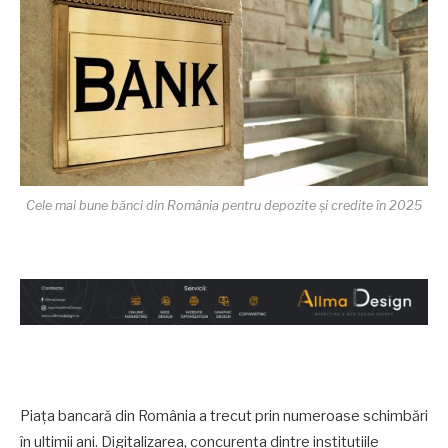
Cele mai bune bănci din România pentru depozite și credite în 2025
Piața bancară din România a trecut prin numeroase schimbări
în ultimii ani. Digitalizarea, concurența dintre instituțiile